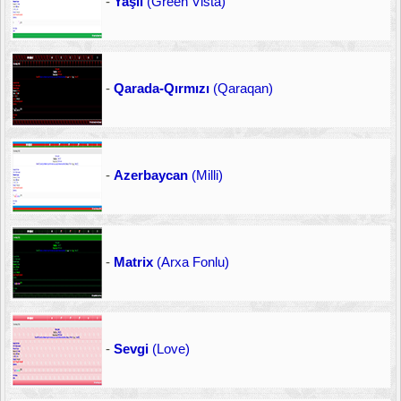
-
Yaşıl
(Green Vista)
-
Qarada-Qırmızı
(Qaraqan)
-
Azerbaycan
(Milli)
-
Matrix
(Arxa Fonlu)
-
Sevgi
(Love)