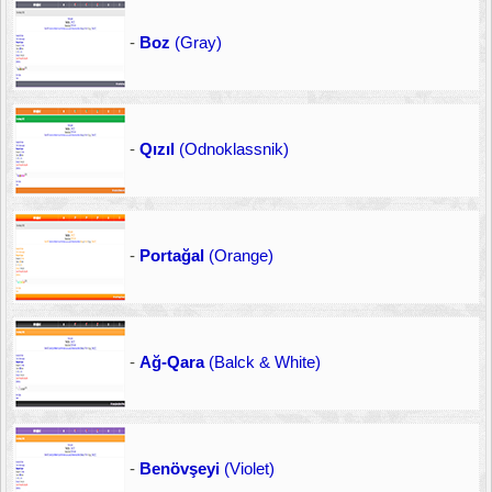
-
Boz
(Gray)
-
Qızıl
(Odnoklassnik)
-
Portağal
(Orange)
-
Ağ-Qara
(Balck & White)
-
Benövşeyi
(Violet)