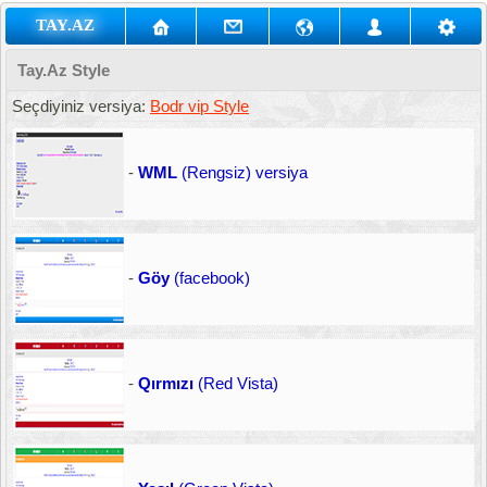
TAY.AZ
Tay.Az Style
Seçdiyiniz versiya:
Bodr vip Style
-
WML
(Rengsiz) versiya
-
Göy
(facebook)
-
Qırmızı
(Red Vista)