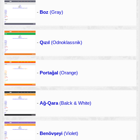
-
Boz
(Gray)
-
Qızıl
(Odnoklassnik)
-
Portağal
(Orange)
-
Ağ-Qara
(Balck & White)
-
Benövşeyi
(Violet)