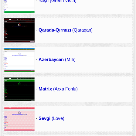
-
Yaşıl
(Green Vista)
-
Qarada-Qırmızı
(Qaraqan)
-
Azerbaycan
(Milli)
-
Matrix
(Arxa Fonlu)
-
Sevgi
(Love)