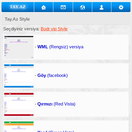
TAY.AZ
Tay.Az Style
Seçdiyiniz versiya:
Bodr vip Style
-
WML
(Rengsiz) versiya
-
Göy
(facebook)
-
Qırmızı
(Red Vista)