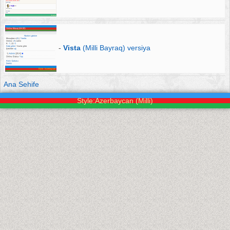
-
Vista
(Milli Bayraq) versiya
Ana Sehife
Style:Azerbaycan (Milli)