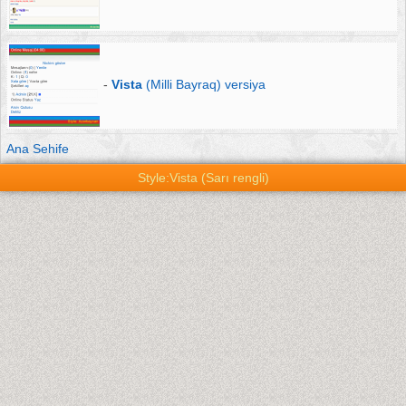
-
Vista
(Milli Bayraq) versiya
Ana Sehife
Style:Vista (Sarı rengli)