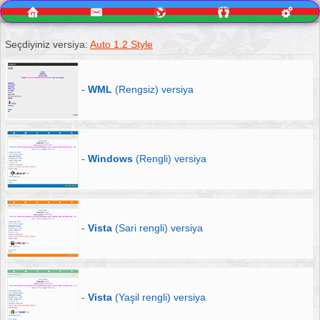
Seçdiyiniz versiya:
Auto 1.2 Style
-
WML
(Rengsiz) versiya
-
Windows
(Rengli) versiya
-
Vista
(Sari rengli) versiya
-
Vista
(Yaşil rengli) versiya