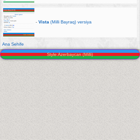
-
Vista
(Milli Bayraq) versiya
Ana Sehife
Style:Azerbaycan (Milli)