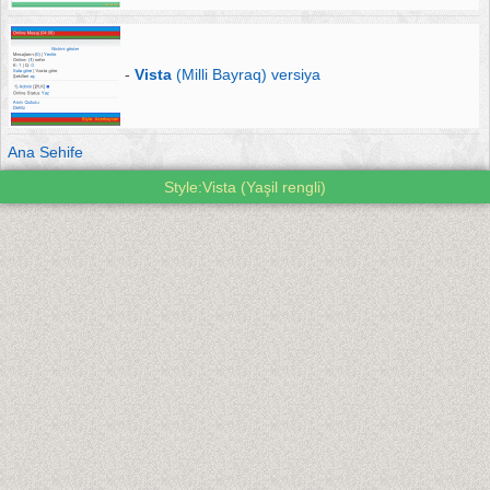
-
Vista
(Milli Bayraq) versiya
Ana Sehife
Style:Vista (Yaşil rengli)