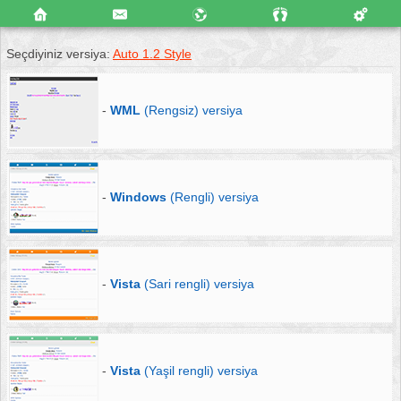
Seçdiyiniz versiya:
Auto 1.2 Style
-
WML
(Rengsiz) versiya
-
Windows
(Rengli) versiya
-
Vista
(Sari rengli) versiya
-
Vista
(Yaşil rengli) versiya