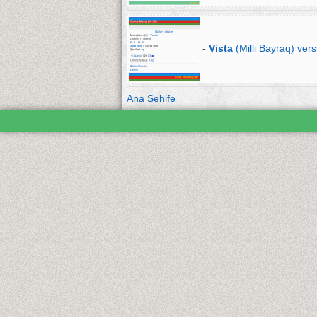
-
Vista
(Milli Bayraq) vers
Ana Sehife