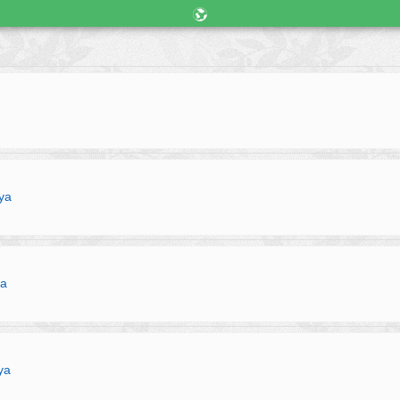
iya
ya
iya