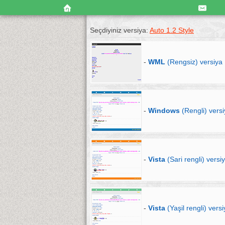
Seçdiyiniz versiya:
Auto 1.2 Style
-
WML
(Rengsiz) versiya
-
Windows
(Rengli) vers
-
Vista
(Sari rengli) versi
-
Vista
(Yaşil rengli) vers