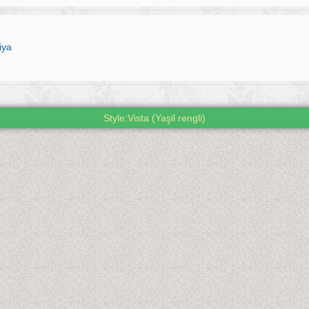
iya
Style:Vista (Yaşil rengli)