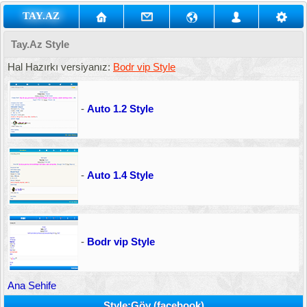
TAY.AZ
Tay.Az Style
Hal Hazırkı versiyanız:
Bodr vip Style
-
Auto 1.2 Style
-
Auto 1.4 Style
-
Bodr vip Style
Ana Sehife
Style:Göy (facebook)