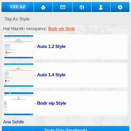
TAY.AZ
Tay.Az Style
Hal Hazırkı versiyanız:
Bodr vip Style
-
Auto 1.2 Style
-
Auto 1.4 Style
-
Bodr vip Style
Ana Sehife
Style:Göy (facebook)