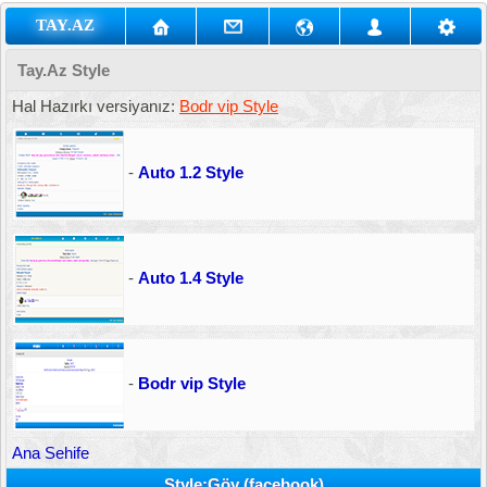
TAY.AZ
Tay.Az Style
Hal Hazırkı versiyanız:
Bodr vip Style
-
Auto 1.2 Style
-
Auto 1.4 Style
-
Bodr vip Style
Ana Sehife
Style:Göy (facebook)