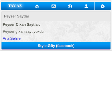
TAY.AZ
Peyser Saytlar
Peyser Cixan Saytlar:
Peyser çıxan sayt yoxdur..!
Ana Sehife
Style:Göy (facebook)