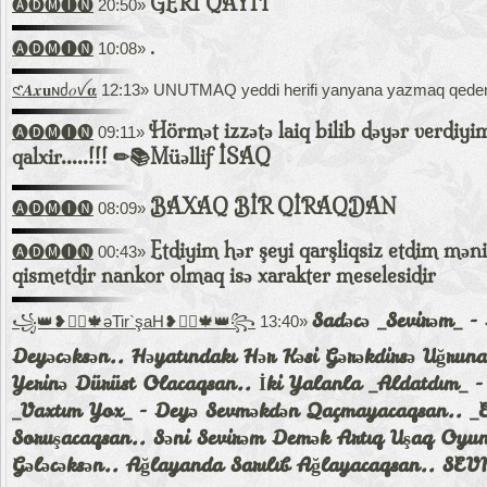
GERİ QAYİT
🅐🅓🅜🅘🅝
20:50»
.
🅐🅓🅜🅘🅝
10:08»
𑣲𝑨𝒙𝐮ɴძ𝑜ꪜ𝛂
12:13» UNUTMAQ yeddi herifi yanyana yazmaq qeder a
Hörmət izzətə laiq bilib dəyər verdiyi
🅐🅓🅜🅘🅝
09:11»
qalxir.....!!! ✏📚Müəllif İSAQ
BAXAQ BİR QİRAQDAN
🅐🅓🅜🅘🅝
08:09»
Etdiyim hər şeyi qarşliqsiz etdim mə
🅐🅓🅜🅘🅝
00:43»
qismetdir nankor olmaq isə xarakter meselesidir
Sadəcə _Sevirəm_ -
꧁👑❥⋆⃝🍁əTir`şaH❥⋆⃝🍁👑꧂
13:40»
Deyəcəksən.. Həyatındakı Hər Kəsi Gərəkdirsə Uğrun
Yerinə Dürüst Olacaqsan.. İki Yalanla _Aldatdım_
_Vaxtım Yox_ - Deyə Sevməkdən Qaçmayacaqsan.. _Eş
Soruşacaqsan.. Səni Sevirəm Demək Artıq Uşaq Oyun
Gələcəksən.. Ağlayanda Sarılıb Ağlayacaqsan.. 