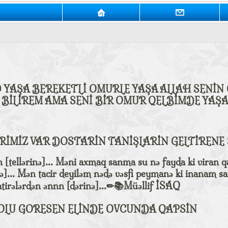
YAŞA BEREKETLİ OMURLE YAŞA ALLAH SENİN 
 BİLİREM AMA SENİ BİR OMUR QELBİMDE Y
ERİMİZ VAR DOSTARİN TANİŞLARİN GELTİRENE
[tellərinə]... Məni axmaq sanma su nə fayda ki viran q
ə]... Mən tacir deyiləm nədə vəsfi peymanə ki inanam sax
atirələrdən ənnn [dərinə]...✏📚Müəllif İSAQ
OLU GORESEN ELİNDE OVCUNDA QAPSİN