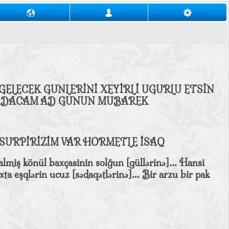
GELECEK GUNLERİNİ XEYİRLİ UGURLU ETSİN
AŞADACAM AD GUNUN MUBAREK
 SURPİRİZİM VAR HORMETLE İSAQ
almiş könül baxçasinin solğun [güllərinə]... Hansi
ta eşqlərin ucuz [sədaqətlərinə]... Bir arzu bir pak