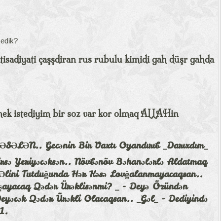
medik?
ktisadiyati çaşşdiran rus rubulu kimidi gah düşr gahda
mek istediyim bir soz var kor olmaq ALLAHin
MƏSƏLƏN.. Gecənin Bir Vaxtı Oyandırıb _Darıxdım_
irsə Yeriyəcəksən.. Növbənöv Bəhanələrlə Aldatmaq
Əlini Tutduğunda Hər Kəsə Lovğalanmayacaqsan..
şayacaq Qədər Ürəklisənmi? _ - Deyə Özündən
eyəcək Qədər Ürəkli Olacaqsan.. _Gəl_ - Dediyində
1.