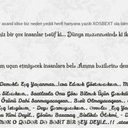
sand idise biz neden yeddi herifi hanyana yazib XOSBEXT ola bil
miz bir çox insanlar təsüf ki... Dünya məzənnəsində ki i
nim uçun etmiyəcek insanlara belə .Amma bəzilərinə de
 Deməklə Eşq Yaşanmaz..İcra Edərək Göstərəcəksən.. 
a Siləcəksən.. Saatlarla Onu Görə Bilmək Üçün Gərəkd
 - Özünü Dahi Sanmayacaqsan.. Bəsit Olmayacaqsan.. 
q İstəyirəm_ - Deyə Gəzməyəcəksən.. Əvvəlcə _Eşq Ya
u Kimi Deyil.. Gözünə Baxaraq _Birlikdə Öləkmi_ - D
SEVMƏK O QƏDƏR DƏ BƏSİT BİR ŞEY DEYİL..!! .atas