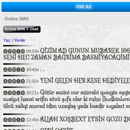
TAY.AZ
Online SMS
Yaz
|
Yenile
QİZİM AD GUNUN MUBAREK 100 
🅐🅓🅜🅘🅝
09:53»
SENİ HEC ZAMAN BAGRİMA BASMİYACAQİMİ
. .
🅐🅓🅜🅘🅝
10:43»
YENİ GELEN HER KESE HEDİYEL
🅐🅓🅜🅘🅝
21:02»
Götür sazini vur mizrabi qəmgin eşqin 
🅐🅓🅜🅘🅝
20:21»
nəsiyət hansi arifin sözü şəfa olar ki ruhu [bədbinlərn
ülvü xaliqi murad idim uzaqlaş yada basdir xəyalari x
ALLAH XOŞBEXT ETSİN GOZU D
🅐🅓🅜🅘🅝
12:45»