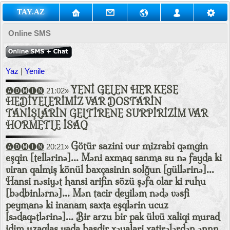
TAY.AZ
Online SMS
Yaz
|
Yenile
YENİ GELEN HER KESE
🅐🅓🅜🅘🅝
21:02»
HEDİYELERİMİZ VAR DOSTARİN
TANİŞLARİN GELTİRENE SURPİRİZİM VAR
HORMETLE İSAQ
Götür sazini vur mizrabi qəmgin
🅐🅓🅜🅘🅝
20:21»
eşqin [tellərinə]... Məni axmaq sanma su nə fayda ki
viran qalmiş könül baxçasinin solğun [güllərinə]...
Hansi nəsiyət hansi arifin sözü şəfa olar ki ruhu
[bədbinlərnə]... Mən tacir deyiləm nədə vəsfi
peymanə ki inanam saxta eşqlərin ucuz
[sədaqətlərinə]... Bir arzu bir pak ülvü xaliqi murad
idim uzaqlaş yada basdir xəyalari xatirələrdən ənnn