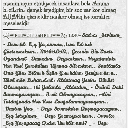
mənim uçun etmiyəcek insanlara belə .Amma
bəzilərinə demek istediyim bir soz var kor olmaq
ALLAHin qismetdir nankor olmaq isə xarakter
meselesidir
Sadəcə _Sevirəm_
꧁👑❥⋆⃝🍁əTir`şaH❥⋆⃝🍁👑꧂
13:40»
- Deməklə Eşq Yaşanmaz..İcra Edərək
Göstərəcəksən.. MƏSƏLƏN.. Gecənin Bir Vaxtı
Oyandırıb _Darıxdım_ Deyəcəksən.. Həyatındakı
Hər Kəsi Gərəkdirsə Uğruna Siləcəksən.. Saatlarla
Onu Görə Bilmək Üçün Gərəkdirsə Yeriyəcəksən..
Növbənöv Bəhanələrlə Aldatmaq Yerinə Dürüst
Olacaqsan.. İki Yalanla _Aldatdım_ - Özünü Dahi
Sanmayacaqsan.. Bəsit Olmayacaqsan.. Əlini
Tutduğunda Hər Kəsə Lovğalanmayacaqsan..
_Vaxtım Yox_ - Deyə Sevməkdən Qaçmayacaqsan..
_Eşq İstəyirəm_ - Deyə Gəzməyəcəksən.. Əvvəlcə
_Eşq Yaşayacaq Qədər Ürəklisənmi? _ - Deyə