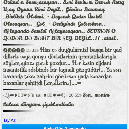
Özündən Soruşacaqsan.. Səni Sevirəm Demək Artıq
Uşaq Oyunu Kimi Deyil.. Gözünə Baxaraq
_Birlikdə Öləkmi_ - Deyəcək Qədər Ürəkli
Olacaqsan.. _Gəl_ - Dediyində Gələcəksən..
Ağlayanda Sarılıb Ağlayacaqsan.. SEVMƏK O
QƏDƏR DƏ BƏSİT BİR ŞEY DEYİL..!! .atas1.
Hiss və duyğularniz] başqa bir yad
🅐🅓🅜🅘🅝
15:31»
dillərlə vəya qonşu dövlətlərinin qramatikalariyla
söyləməyinzə gərək yoxdur... Hər kəsin vijdani
insaniətlik ədəbində bir [aynali güzgüdür]... Ya sən
baxanda təkcə zahrini görürsən yada kənardan
baxanlar şahittdi [əməllərinə]....✏
Sən, mənim
꧁👑❥⋆⃝🍁əTir`şaH❥⋆⃝🍁👑꧂
20:59»
balaca dünyamı çiçəkləndirdin
Tay.Az
Style:Göy (facebook)