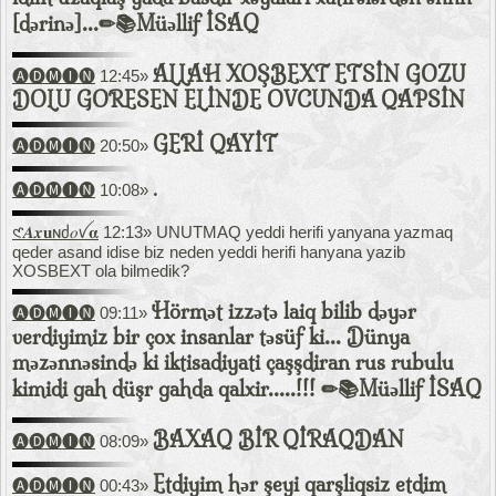
[dərinə]...✏📚Müəllif İSAQ
ALLAH XOŞBEXT ETSİN GOZU
🅐🅓🅜🅘🅝
12:45»
DOLU GORESEN ELİNDE OVCUNDA QAPSİN
GERİ QAYİT
🅐🅓🅜🅘🅝
20:50»
.
🅐🅓🅜🅘🅝
10:08»
𑣲𝑨𝒙𝐮ɴძ𝑜ꪜ𝛂
12:13» UNUTMAQ yeddi herifi yanyana yazmaq
qeder asand idise biz neden yeddi herifi hanyana yazib
XOSBEXT ola bilmedik?
Hörmət izzətə laiq bilib dəyər
🅐🅓🅜🅘🅝
09:11»
verdiyimiz bir çox insanlar təsüf ki... Dünya
məzənnəsində ki iktisadiyati çaşşdiran rus rubulu
kimidi gah düşr gahda qalxir.....!!! ✏📚Müəllif İSAQ
BAXAQ BİR QİRAQDAN
🅐🅓🅜🅘🅝
08:09»
Etdiyim hər şeyi qarşliqsiz etdim
🅐🅓🅜🅘🅝
00:43»