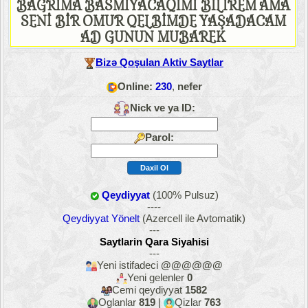
BAGRİMA BASMİYACAQİMİ BİLİREM AMA
SENİ BİR OMUR QELBİMDE YAŞADACAM
AD GUNUN MUBAREK
Bizə Qoşulan Aktiv Saytlar
Online:
230
,
nefer
Nick ve ya ID:
Parol:
Qeydiyyat
(100% Pulsuz)
----
Qeydiyyat Yönelt
(Azercell ile Avtomatik)
---
Saytlarin Qara Siyahisi
---
Yeni istifadeci
@@@@@@
Yeni gelenler
0
Cemi qeydiyyat
1582
Oglanlar
819
|
Qizlar
763