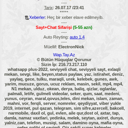
----
Tarix
:
26.07.17 /23:41
*****
Xeberler
: Heç bir xeber elave edilmeyib.
----
Sayt+Chat Sifarişi
(5-55 azn)
----
Auto Reyting:
auto 1.4
----
Müellif:
ElectronNick
Wap.Tay.Az
© Bütün Hüquqlar Qorunur
Sizin İp: 216.73.217.110
whatsapp plus-2022, seviyyeli chat, seviyyeli sayt, exlaqli
mekan, sevgi, like, beyen,status paylaw, yaz, istirahet, deniz,
yaylaq, gece, tulku, maraqli, urek, kelebek, gunes, awk,
yarim, mucuze, gorus, ucuz reklam, masin, sekil, mp4, mp4,
N1 mekan, ulduz, okean, derya, baliq, qizlar, oglanlar,
palmali, letife, gulmeli videolar, seker, qum, saat, medeni,
yunus, ceyran, maral,qovus,teles, dini mekan, islam, zaman,
mahni, vor, ferqli, server, nomreler, qeydiyyat, viber yukle
2019, internet, pul qazan, telegram, sim sifre,azercell, bakcell,
narmobile, daxil ol, gul, evlen, aile qur,dost ol, axtar, tap,
damla, namaz vaxtlari, yedinka, melek, seytan, axiret, dunya,
yalniz,can, telefon, musiqi, salam, damino oyna, mafia oyna,
qefes qalibi ol sevimli. Qiz sekili super kelmeler