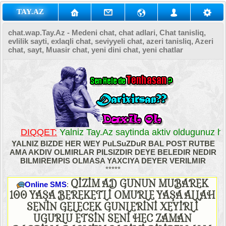
TAY.AZ
chat.wap.Tay.Az - Medeni chat, chat adlari, Chat tanisliq,
evlilik sayti, exlaqli chat, seviyyeli chat, azeri tanisliq, Azeri
chat, sayt, Muasir chat, yeni dini chat, yeni chatlar
DIQQET:
Yalniz Tay.Az saytinda aktiv oldugunuz her
YALNIZ BIZDE HER WEY PuLSuZDuR BAL POST RUTBE
AMA AKDIV OLMIRLAR PILSIZDIR DEYE BELEDIR NEDIR
BILMIREMPIS OLMASA YAXCIYA DEYER VERILMIR
*****
QİZİM AD GUNUN MUBAREK
Online SMS
:
100 YAŞA BEREKETLİ OMURLE YAŞA ALLAH
SENİN GELECEK GUNLERİNİ XEYİRLİ
UGURLU ETSİN SENİ HEC ZAMAN