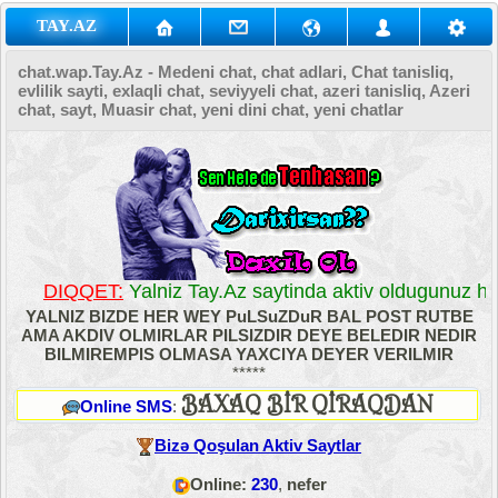
TAY.AZ
chat.wap.Tay.Az - Medeni chat, chat adlari, Chat tanisliq,
evlilik sayti, exlaqli chat, seviyyeli chat, azeri tanisliq, Azeri
chat, sayt, Muasir chat, yeni dini chat, yeni chatlar
DIQQET:
Yalniz Tay.Az saytinda aktiv oldugunuz her
YALNIZ BIZDE HER WEY PuLSuZDuR BAL POST RUTBE
AMA AKDIV OLMIRLAR PILSIZDIR DEYE BELEDIR NEDIR
BILMIREMPIS OLMASA YAXCIYA DEYER VERILMIR
*****
BAXAQ BİR QİRAQDAN
Online SMS
:
Bizə Qoşulan Aktiv Saytlar
Online:
230
,
nefer