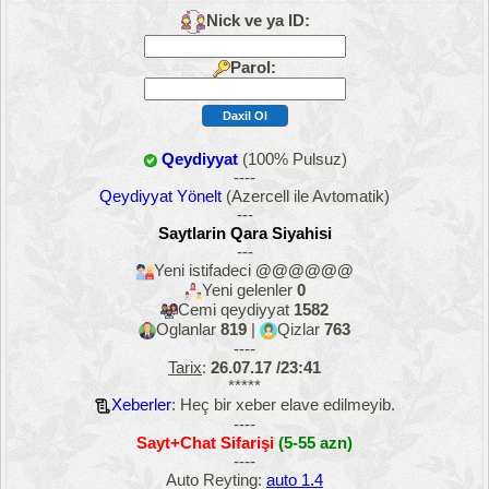
Nick ve ya ID:
Parol:
Qeydiyyat
(100% Pulsuz)
----
Qeydiyyat Yönelt
(Azercell ile Avtomatik)
---
Saytlarin Qara Siyahisi
---
Yeni istifadeci
@@@@@@
Yeni gelenler
0
Cemi qeydiyyat
1582
Oglanlar
819
|
Qizlar
763
----
Tarix
:
26.07.17 /23:41
*****
Xeberler
: Heç bir xeber elave edilmeyib.
----
Sayt+Chat Sifarişi
(5-55 azn)
----
Auto Reyting:
auto 1.4