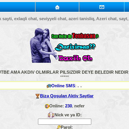
sayti, exlaqli chat, seviyyeli chat, azeri tanisliq, Azeri chat, sayt
TBE AMA AKDIV OLMIRLAR PILSIZDIR DEYE BELEDIR NEDI
*****
. .
Online SMS
:
Bizə Qoşulan Aktiv Saytlar
Online:
230
,
nefer
Nick ve ya ID:
Parol: