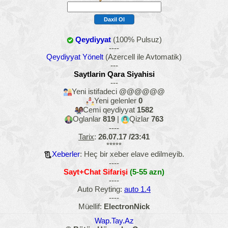
Qeydiyyat
(100% Pulsuz)
----
Qeydiyyat Yönelt
(Azercell ile Avtomatik)
---
Saytlarin Qara Siyahisi
---
Yeni istifadeci
@@@@@@
Yeni gelenler
0
Cemi qeydiyyat
1582
Oglanlar
819
|
Qizlar
763
----
Tarix
:
26.07.17 /23:41
*****
Xeberler
: Heç bir xeber elave edilmeyib.
----
Sayt+Chat Sifarişi
(5-55 azn)
----
Auto Reyting:
auto 1.4
----
Müellif:
ElectronNick
Wap.Tay.Az