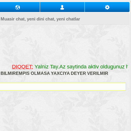
, Muasir chat, yeni dini chat, yeni chatlar
DIQQET:
Yalniz Tay.Az saytinda aktiv oldugunuz her 
R BILMIREMPIS OLMASA YAXCIYA DEYER VERILMIR