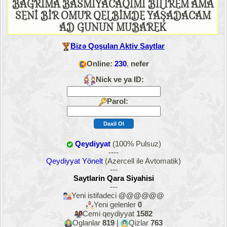
BAGRİMA BASMİYACAQİMİ BİLİREM AMA
SENİ BİR OMUR QELBİMDE YAŞADACAM
AD GUNUN MUBAREK
Bizə Qoşulan Aktiv Saytlar
Online:
230
,
nefer
Nick ve ya ID:
Parol:
Qeydiyyat
(100% Pulsuz)
----
Qeydiyyat Yönelt
(Azercell ile Avtomatik)
---
Saytlarin Qara Siyahisi
---
Yeni istifadeci
@@@@@@
Yeni gelenler
0
Cemi qeydiyyat
1582
Oglanlar
819
|
Qizlar
763