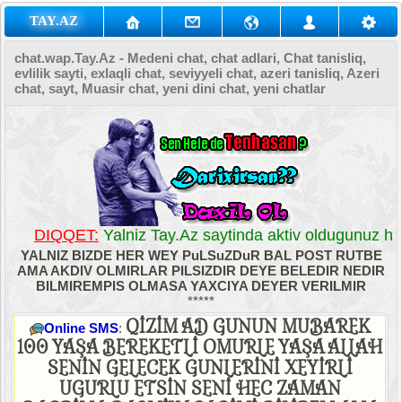
TAY.AZ
chat.wap.Tay.Az - Medeni chat, chat adlari, Chat tanisliq,
evlilik sayti, exlaqli chat, seviyyeli chat, azeri tanisliq, Azeri
chat, sayt, Muasir chat, yeni dini chat, yeni chatlar
DIQQET:
Yalniz Tay.Az saytinda aktiv oldugunuz her
YALNIZ BIZDE HER WEY PuLSuZDuR BAL POST RUTBE
AMA AKDIV OLMIRLAR PILSIZDIR DEYE BELEDIR NEDIR
BILMIREMPIS OLMASA YAXCIYA DEYER VERILMIR
*****
QİZİM AD GUNUN MUBAREK
Online SMS
:
100 YAŞA BEREKETLİ OMURLE YAŞA ALLAH
SENİN GELECEK GUNLERİNİ XEYİRLİ
UGURLU ETSİN SENİ HEC ZAMAN