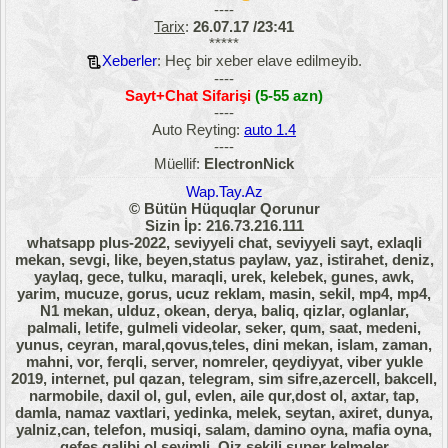
----
Tarix
:
26.07.17 /23:41
*****
Xeberler
: Heç bir xeber elave edilmeyib.
----
Sayt+Chat Sifarişi
(5-55 azn)
----
Auto Reyting:
auto 1.4
----
Müellif:
ElectronNick
Wap.Tay.Az
© Bütün Hüquqlar Qorunur
Sizin İp: 216.73.216.111
whatsapp plus-2022, seviyyeli chat, seviyyeli sayt, exlaqli
mekan, sevgi, like, beyen,status paylaw, yaz, istirahet, deniz,
yaylaq, gece, tulku, maraqli, urek, kelebek, gunes, awk,
yarim, mucuze, gorus, ucuz reklam, masin, sekil, mp4, mp4,
N1 mekan, ulduz, okean, derya, baliq, qizlar, oglanlar,
palmali, letife, gulmeli videolar, seker, qum, saat, medeni,
yunus, ceyran, maral,qovus,teles, dini mekan, islam, zaman,
mahni, vor, ferqli, server, nomreler, qeydiyyat, viber yukle
2019, internet, pul qazan, telegram, sim sifre,azercell, bakcell,
narmobile, daxil ol, gul, evlen, aile qur,dost ol, axtar, tap,
damla, namaz vaxtlari, yedinka, melek, seytan, axiret, dunya,
yalniz,can, telefon, musiqi, salam, damino oyna, mafia oyna,
qefes qalibi ol sevimli. Qiz sekili super kelmeler