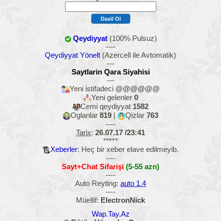
Qeydiyyat
(100% Pulsuz)
----
Qeydiyyat Yönelt
(Azercell ile Avtomatik)
---
Saytlarin Qara Siyahisi
---
Yeni istifadeci
@@@@@@
Yeni gelenler
0
Cemi qeydiyyat
1582
Oglanlar
819
|
Qizlar
763
----
Tarix
:
26.07.17 /23:41
*****
Xeberler
: Heç bir xeber elave edilmeyib.
----
Sayt+Chat Sifarişi
(5-55 azn)
----
Auto Reyting:
auto 1.4
----
Müellif:
ElectronNick
Wap.Tay.Az