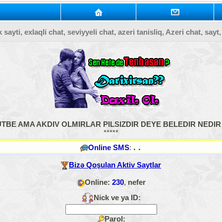
sayti, exlaqli chat, seviyyeli chat, azeri tanisliq, Azeri chat, sayt
TBE AMA AKDIV OLMIRLAR PILSIZDIR DEYE BELEDIR NEDI
*****
. .
Online SMS
:
Bizə Qoşulan Aktiv Saytlar
Online:
230
,
nefer
Nick ve ya ID:
Parol: