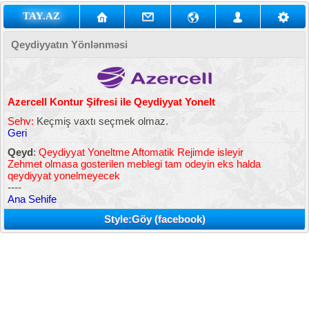
TAY.AZ
Qeydiyyatın Yönlənməsi
Azercell Kontur Şifresi ile Qeydiyyat Yonelt
Sehv:
Keçmiş vaxtı seçmek olmaz.
Geri
Qeyd
:
Qeydiyyat Yoneltme Aftomatik Rejimde isleyir
Zehmet olmasa gosterilen meblegi tam odeyin eks halda
qeydiyyat yonelmeyecek
----
Ana Sehife
Style:Göy (facebook)